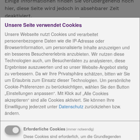
Einige Informationen finden Sie vorübergehend noch
hier, diese Seite wird jedoch in absehbarer Zeit
deaktiviert.
Unsere Seite verwendet Cookies
Wir laden Sie herzlich ein, unsere neue Website zu
Unsere Webseite nutzt Cookies und verarbeitet
besuchen und dort alle aktuellen Inhalte zu
personenbezogene Daten wie die IP-Adresse oder
entdecken. Wir freuen uns, Sie auf www.diakonie-
Browserinformation, um personalisierte Inhalte anzuzeigen und
th.de begrüßen zu dürfen!
ein besseres Besuchererlebnis anzubieten. Wir nutzen diese
Technologien auch, um Besucherdaten zu analysieren, diese
Ergebnisse auszuwerten und so unser Website-Angebot stetig
zu verbessern. Da wir Ihre Privatsphäre schätzen, bitten wir Sie
um Erlaubnis zum Einsatz dieser Technologien. Um persönliche
Zur Webseite der Diakoniestiftung
Cookie-Präferenzen zu berücksichtigen, wählen Sie den Button
Thüringen
„Einstellungen anpassen“. Mit Klick auf „Alle Cookies
akzeptieren“ sind alle Cookies aktiviert. Sie können Ihre
Einwilligung jederzeit
unter
Datenschutz
zurückziehen bzw.
ändern.
Erforderliche Cookies
(immer notwendig)
Diese Cookies sind erforderlich, um die Grundlegenden