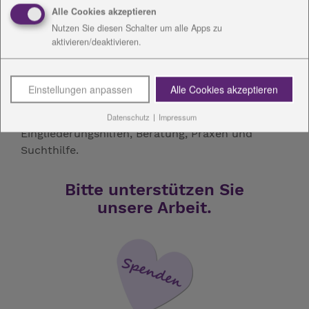
Durch die Fusion der Diakoniestiftung Weimar
Alle Cookies akzeptieren
Bad Lobenstein und der Diako Thüringen ist zum
Nutzen Sie diesen Schalter um alle Apps zu
1. Januar 2026 der größte sozial-diakonische
aktivieren/deaktivieren.
Träger in Mitteldeutschland entstanden. Mit ca.
6.000 Mitarbeitenden und vielen ehrenamtlich
engagierten Menschen erbringen wir Leistungen
Einstellungen anpassen
Alle Cookies akzeptieren
in den Bereichen Altenhilfe, Gesundheit, Kinder-,
Jugend- und Familienhilfe, Bildung,
Datenschutz
|
Impressum
Eingliederungshilfen, Beratung, Praxen und
Suchthilfe.
Bitte unterstützen Sie
unsere Arbeit.