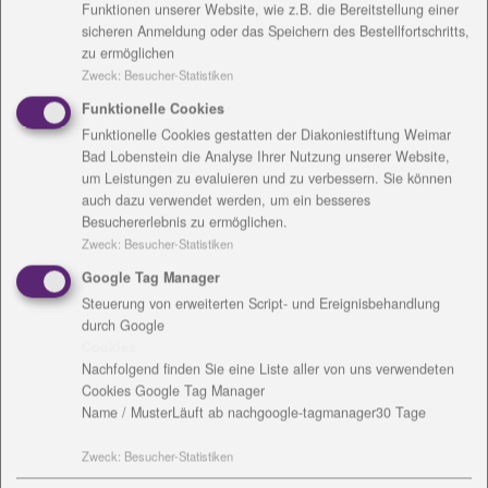
Funktionen unserer Website, wie z.B. die Bereitstellung einer
Wir suchen Sie.
sicheren Anmeldung oder das Speichern des Bestellfortschritts,
zu ermöglichen
Zweck
:
Besucher-Statistiken
Funktionelle Cookies
Funktionelle Cookies gestatten der Diakoniestiftung Weimar
Bad Lobenstein die Analyse Ihrer Nutzung unserer Website,
um Leistungen zu evaluieren und zu verbessern. Sie können
auch dazu verwendet werden, um ein besseres
Besuchererlebnis zu ermöglichen.
Zweck
:
Besucher-Statistiken
Google Tag Manager
Steuerung von erweiterten Script- und Ereignisbehandlung
durch Google
Cookies
Aktuelle
Nachfolgend finden Sie eine Liste aller von uns verwendeten
Cookies Google Tag Manager
Stellenangebote
Name / Muster
Läuft ab nach
google-tagmanager
30 Tage
Zweck
:
Besucher-Statistiken